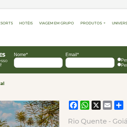
ESORTS
HOTÉIS
VIAGEM EM GRUPO
PRODUTOS
UNIVERS
es
Nome*
Email*
Pe
esso
!
Pe
al
Facebook
WhatsA
X
Em
Rio Quente - Goi