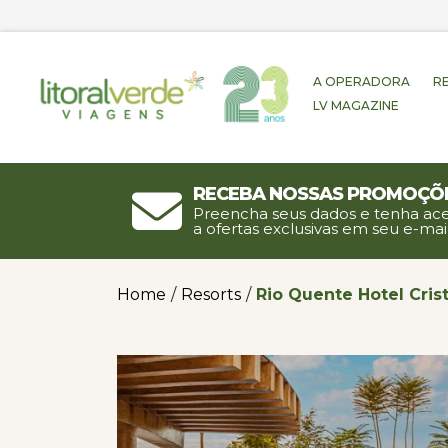
A OPERADORA
R
LV MAGAZINE
Receba nossas promoçõ
Preencha seus dados e tenha ac
a ofertas exclusivas em seu e-mail
Home
/
Resorts
/
Rio Quente Hotel Crist