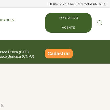
0800 021 2022
|
SAC
|
FAQ
|
MAIS CONTATOS
PORTAL DO
IDADE LV
AGENTE
ssoa Física (CPF)
Cadastrar
ssoa Jurídica (CNPJ)
pp
ail
Compartilhar
ás