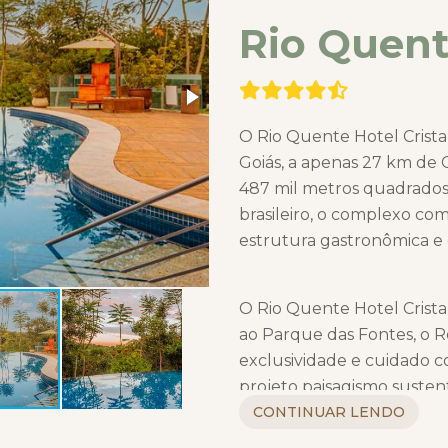
Rio Quent
O Rio Quente Hotel Crista
Goiás, a apenas 27 km de
487 mil metros quadrados
brasileiro, o complexo co
estrutura gastronômica e d
O Rio Quente Hotel Crista
ao Parque das Fontes, o R
exclusividade e cuidado 
projeto paisagismo susten
até a música que toca nos 
CONTINUAR LENDO
átrios, que representam o