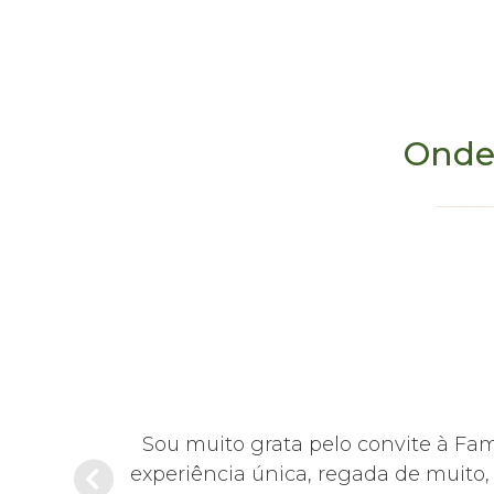
Onde
hoje em dia,
Sou muito grata pelo convite à Fa
sentante da
experiência única, regada de muito