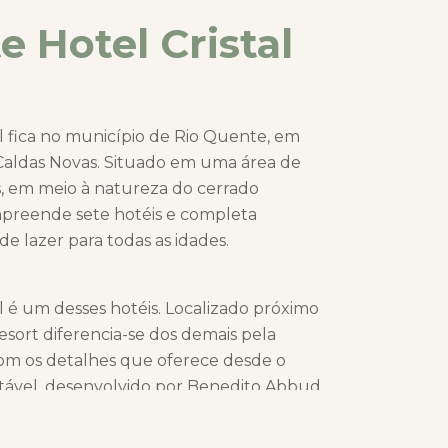
e Hotel Cristal
l fica no município de Rio Quente, em
 Caldas Novas. Situado em uma área de
, em meio à natureza do cerrado
mpreende sete hotéis e completa
e lazer para todas as idades.
l é um desses hotéis. Localizado próximo
esort diferencia-se dos demais pela
com os detalhes que oferece desde o
tável, desenvolvido por Benedito Abbud,
jardins. O hotel está dividido em quatro
s quatro elementos naturais do planeta: