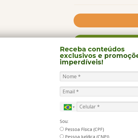
água, fogo, ar e terra. A p
instalada junto à Praça d
comum, que conta ainda co
com jardim suspenso sobr
relaxamento.
FALE 
Receba conteúdos
Conhecido por suas piscin
exclusivos
e promoçõ
Quente Resorts tem como
imperdíveis!
ACOMODAÇÕES
PARA CRIANÇAS
TRASLADOS
aquático oferece inúmeras
praia artificial de águas q
artificial para flutuar com
recente, a área do Eko A
meio à natureza, com tirol
têm acesso livre ao Hot Pa
Sou:
Um serviço de ônibus excl
Pessoa Física (CPF)
15 minutos, das 8h às 23h4
Pessoa Jurídica (CNPJ)