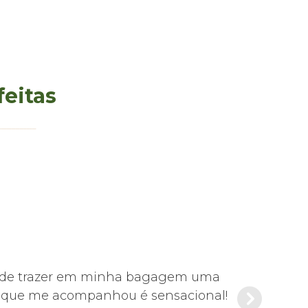
feitas
s pude trazer em minha bagagem uma
Foi tudo mu
de que me acompanhou é sensacional!
Es