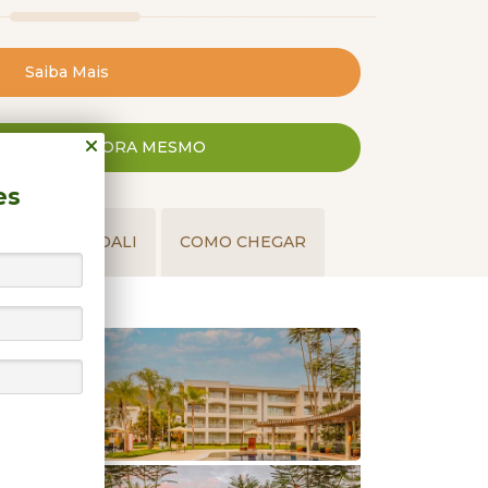
iscina de águas quentes e borda infinita,
o Fogo, é um dos destaques da área
Saiba Mais
m o Espaço Atrio Verdis. Ali, um lounge
e um espelho d’água é um convite ao
CONOSCO AGORA MESMO
as naturais de águas quentes, o Rio
es
 destaque o Hot Park. O parque
PERTO DALI
COMO CHEGAR
 atrações, como a Praia do Cerrado, maior
uentes e naturais do mundo, tirolesa, rio
 boias e até um lago para rafting. Mais
ventura Park tem diversão e aventura em
esa, quadriciclo e rafting. Os hóspedes
rk.
usivo circula dentro do complexo a cada
0, levando os hóspedes aos principais