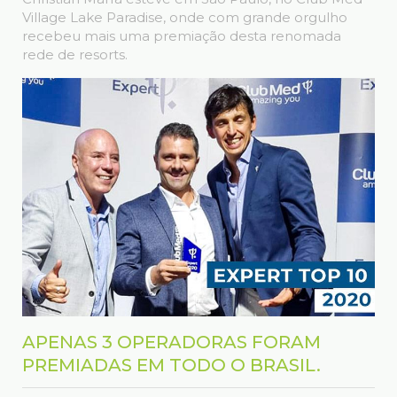
Village Lake Paradise, onde com grande orgulho
recebeu mais uma premiação desta renomada
rede de resorts.
APENAS 3 OPERADORAS FORAM
PREMIADAS EM TODO O BRASIL.