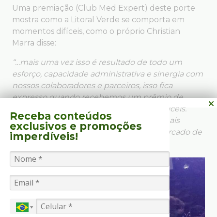
Uma premiação (Club Med Expert) deste porte
mostra como a Litoral Verde se comporta em
momentos difíceis, como o próprio Christian
Marra disse:
“…mais uma vez isso é resultado de todo um
esforço, capacidade administrativa e sinergia com
nossos colaboradores e parceiros, isso fica
expresso quando recebemos um prêmio de
tamanha importância em tempos tão difíceis.
Receba conteúdos
Quero destacar também que uma vez mais
exclusivos
e promoções
estamos entre os grandes nomes do mercado de
imperdíveis!
turismo brasileiro”.