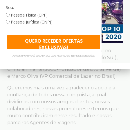
Sou:
Pessoa Física (CPF)
Pessoa Jurídica (CNPJ)
QUERO RECEBER OFERTAS
EXCLUSIVAS!
Tiago Varalli (Diretor de Vendas/Comercial no
AO CONTINUAR VOCÊ DECLARA QUE LEU E ASSINOU OS TERMOS E CONDIÇÕES.
Brasil), Janyck Daudet (CEO da América do Sul),
Christian Marra (Sócio-Fundador da Litoral Verde)
e Marco Oliva (VP Comercial de Lazer no Brasil).
Queremos mais uma vez agradecer o apoio e a
confiança de todos nessa conquista, a qual
dividimos com nossos amigos clientes, nossos
colaboradores, nossos promotores externos que
muito contribuíram nesse resultado e nossos
parceiros Agentes de Viagens.