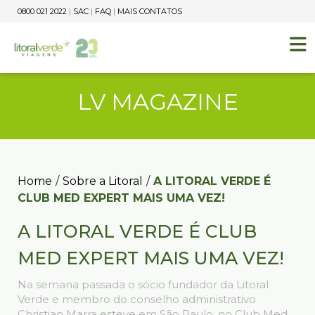
0800 021 2022
|
SAC
|
FAQ
|
MAIS CONTATOS
LV MAGAZINE
Home
/
Sobre a Litoral
/
A LITORAL VERDE É
CLUB MED EXPERT MAIS UMA VEZ!
A LITORAL VERDE É CLUB
MED EXPERT MAIS UMA VEZ!
Na semana passada o sócio fundador da Litoral
Verde e membro do conselho administrativo
Christian Marra esteve em São Paulo, no Club Med