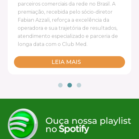
parceiros comerciais da rede no Brasil. A
premiação, recebida pelo sócio-diretor
Fabian Azzali, reforça a excelência da
operadora e sua trajetória de resultados,
atendimento especializado e parceria de
longa data com o Club Med.
LEIA MAIS