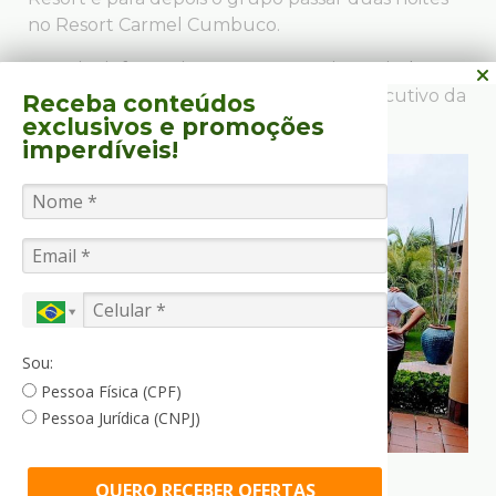
no Resort Carmel Cumbuco.
O muito informativo Fantour terminou ainda
levando o grupo a conhecer o hotel executivo da
Receba conteúdos
rede, o Carmel Magna.
exclusivos
e promoções
imperdíveis!
Sou:
Pessoa Física (CPF)
Pessoa Jurídica (CNPJ)
QUERO RECEBER OFERTAS