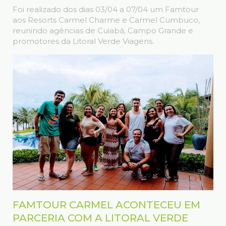
Foi realizado dos dias 03/04 a 07/04 um Famtour
aos Resorts Carmel Charme e Carmel Cumbuco,
reunindo agências de Cuiabá, Campo Grande e
promotores da Litoral Verde Viagens.
FAMTOUR CARMEL ACONTECEU EM
PARCERIA COM A LITORAL VERDE