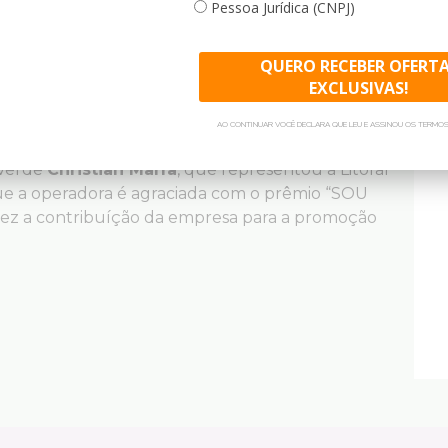
Pessoa Jurídica (CNPJ)
 óleo, que atingiu o litoral da região.
Massimo
téis de Porto de Galinhas, fez questão de
resas presentes também desenvolveram uma
QUERO RECEBER OFERT
de de Porto de Galinhas. “Todos os anos e cada
EXCLUSIVAS!
res, mas nossos amigos. Vemos isso da forma que
AO CONTINUAR VOCÊ DECLARA QUE LEU E ASSINOU OS TERMOS
 Massimo.
 Verde
Christian Marra
, que representou a Litoral
ue a operadora é agraciada com o prêmio “SOU
vez a contribuíção da empresa para a promoção
ilhar