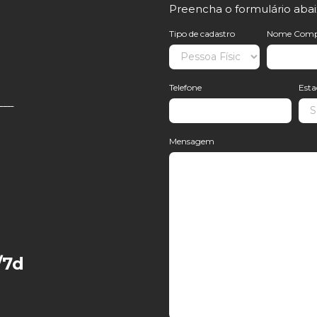
Preencha o formulário aba
Tipo de cadastro
Nome Comp
Telefone
Est
Mensagem
/7d