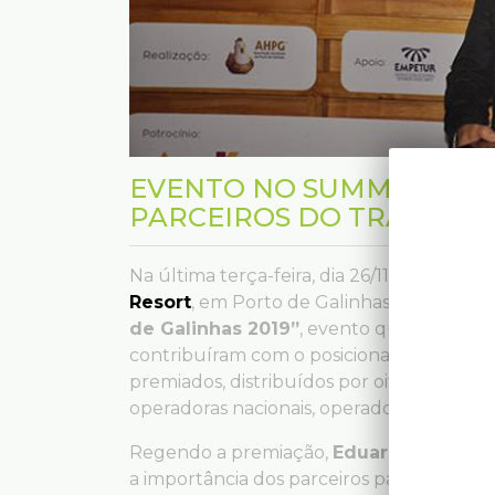
EVENTO NO SUMMERVILL
PARCEIROS DO TRADE E 
Na última terça-feira, dia 26/11, a Litoral
Resort
, em Porto de Galinhas – PE, para 
de Galinhas 2019”
, evento que reconhe
contribuíram com o posicionar do destino 
premiados, distribuídos por oito categori
operadoras nacionais, operadoras internac
Regendo a premiação,
Eduardo Tiburtiu
a importância dos parceiros para superar 