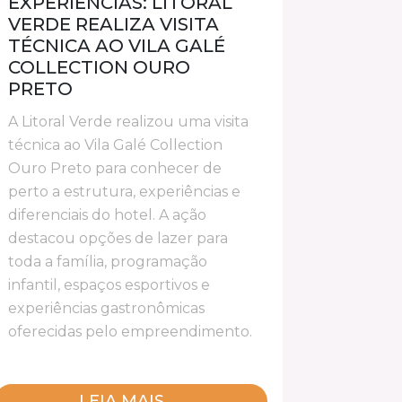
EXPERIÊNCIAS: LITORAL
VERDE REALIZA VISITA
TÉCNICA AO VILA GALÉ
COLLECTION OURO
PRETO
A Litoral Verde realizou uma visita
técnica ao Vila Galé Collection
Ouro Preto para conhecer de
perto a estrutura, experiências e
diferenciais do hotel. A ação
destacou opções de lazer para
toda a família, programação
infantil, espaços esportivos e
experiências gastronômicas
oferecidas pelo empreendimento.
LEIA MAIS