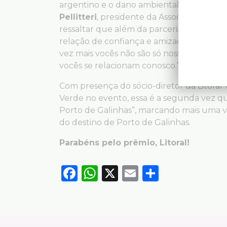
argentino e o dano ambiental da mancha de
Pellitteri
, presidente da Associação de Ho
ressaltar que além da parceria, as emp
relação de confiança e amizade com o tra
vez mais vocês não são só nossos vendedo
vocês se relacionam conosco.”, comentou
Com presença do sócio-diretor da Litoral
Verde no evento, essa é a segunda vez q
Porto de Galinhas”, marcando mais uma 
do destino de Porto de Galinhas.
Parabéns pelo prêmio, Litoral!
Facebook
WhatsApp
X
Email
Compart