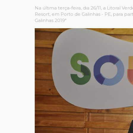
Na última terça-feira, dia 26/11, a Litoral 
Resort, em Porto de Galinhas - PE, para par
Galinhas 2019"