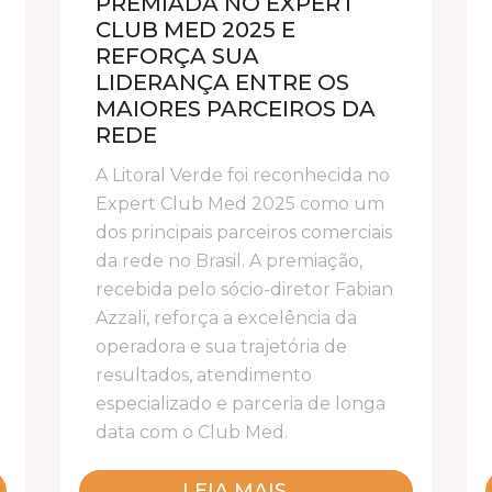
PREMIADA NO EXPERT
CLUB MED 2025 E
REFORÇA SUA
LIDERANÇA ENTRE OS
MAIORES PARCEIROS DA
REDE
A Litoral Verde foi reconhecida no
Expert Club Med 2025 como um
dos principais parceiros comerciais
da rede no Brasil. A premiação,
recebida pelo sócio-diretor Fabian
Azzali, reforça a excelência da
operadora e sua trajetória de
resultados, atendimento
especializado e parceria de longa
data com o Club Med.
LEIA MAIS