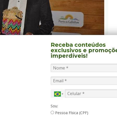
E BEACH RESORT REUNIU
Receba conteúdos
exclusivos
e promoçõ
PREMIOU EMPRESAS.
imperdíveis!
 Verde Viagens foi convidada ao
Summerville Beach
participar da terceira edição do prêmio
“SOU Porto
ce os parceiros que mais promoveram e
como um dos principais do Brasil. A festa teve 40
as entre DMCs, companhias aéreas, eventos,
ionais, OTAs, Clube de Férias e Brokers.
Sou:
s
, presidente do Porto de Galinhas CVB destacou
Pessoa Física (CPF)
um ano difícil, marcado pela crise do mercado