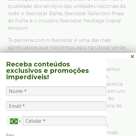
qualidade dos serviços das unidades nacionais da
rede: o Iberostar Bahia, Iberostar Selection Praia
do Forte e o cruzeiro Iberostar Heritage Grand
Amazon.
“A parceria com o Iberostar é uma das mais
significativas que nós temos aqui na Litoral Verde.
Além de duradoura, harmoniosa e de ser campeã
de vendas, a rede também está sempre
Receba conteúdos
buscando inovar em seus serviços para melhor
exclusivos
e promoções
imperdíveis!
atender tanto seus hóspedes quanto nós,
parceiros. A capacitação que nos passam acerca
dos seus produtos assina o porquê de serem um
dos maiores empreendimentos turísticos do
mundo”, destaca Carla Fogel, Coordenadora de
Operações e SAC da Litoral Verde.
Durante a visita, a rede Iberostar também
anunciou que pretende adotar medidas mais
Sou: