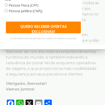
sustentáveis de maneira permanente em todas as
Pessoa Física (CPF)
suas unidades, tudo para melhor atender aos
Pessoa Jurídica (CNPJ)
seus hóspedes e consolidar ainda mais a marca no
rol das maiores redes hoteleiras do planeta.
QUERO RECEBER OFERTAS
A Litoral Verde agradece imensamente a
EXCLUSIVAS!
presença da representante, Camila Dias, em
AO CONTINUAR VOCÊ DECLARA QUE LEU E ASSINOU OS TERMOS E CONDIÇÕES.
nossas instalações. a ação vigora a parceria e união
entre as empresas, reforçando o porquê de o
Iberostar ser um dos maiores empreendimentos
turísticos do mundo, e também indicando a
relevância da Litoral Verde enquanto operadora
de viagens, o que proporciona mais credibilidade
e segurança aos seus parceiros e clientes.
Obrigado, Iberostar!
Vamos juntos!
Facebook
WhatsApp
X
Email
Compartilhar