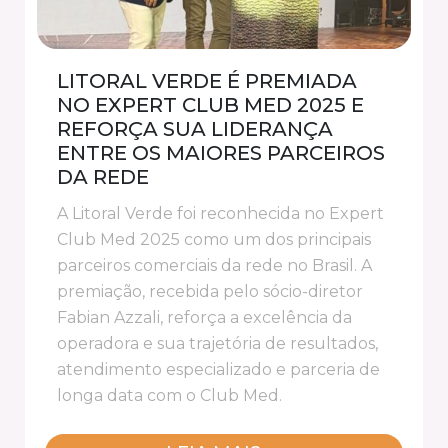
LITORAL VERDE É PREMIADA
NO EXPERT CLUB MED 2025 E
REFORÇA SUA LIDERANÇA
ENTRE OS MAIORES PARCEIROS
DA REDE
A Litoral Verde foi reconhecida no Expert
Club Med 2025 como um dos principais
parceiros comerciais da rede no Brasil. A
premiação, recebida pelo sócio-diretor
Fabian Azzali, reforça a excelência da
operadora e sua trajetória de resultados,
atendimento especializado e parceria de
longa data com o Club Med.