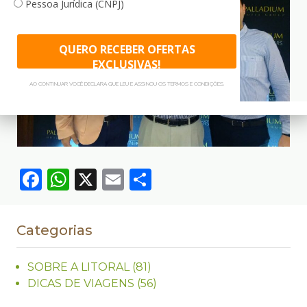
Pessoa Jurídica (CNPJ)
QUERO RECEBER OFERTAS
EXCLUSIVAS!
AO CONTINUAR VOCÊ DECLARA QUE LEU E ASSINOU OS TERMOS E CONDIÇÕES.
Facebook
WhatsApp
X
Email
Compartilhar
Categorias
SOBRE A LITORAL
(81)
DICAS DE VIAGENS
(56)