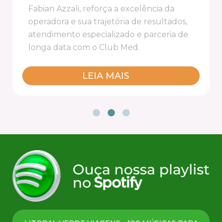
Fabian Azzali, reforça a excelência da
operadora e sua trajetória de resultados,
atendimento especializado e parceria de
longa data com o Club Med.
LEIA MAIS