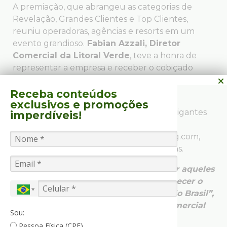
A premiação, que abrangeu as categorias de
Revelação, Grandes Clientes e Top Clientes,
reuniu operadoras, agências e resorts em um
evento grandioso.
Fabian Azzali, Diretor
Comercial da Litoral Verde
, teve a honra de
representar a empresa e receber o cobiçado
troféu, um testemunho do excelente
desempenho e dedicação da equipe.
Receba conteúdos
exclusivos
e promoções
Além da Litoral Verde, outras empresas gigantes
imperdíveis!
do Turismo também figuraram entre as
premiadas, como a Azul Viagens, Booking.com,
Zarpo, Expedia, Decolar.com, entre outras.
“Este é o primeiro evento para premiar aqueles
que nos ajudam a vender, para reconhecer o
trabalho de distribuição de Resorts pelo Brasil”,
disse Rodrigo Vaz, Vice-Presidente Comercial
Sou:
da Resorts Brasil.
Pessoa Física (CPF)