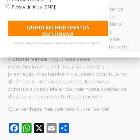
Pessoa Jurídica (CNPJ)
Esta conquista alcançada é fruto da confiança
em nós depositada pelos nossos parceiros e
clientes. Expressamos nossa sincera gratidão e
QUERO RECEBER OFERTAS
reafirmamos o compromisso de continuar
EXCLUSIVAS!
proporcionando as melhores experiências de
AO CONTINUAR VOCÊ DECLARA QUE LEU E ASSINOU OS TERMOS E CONDIÇÕES.
viagem, mantendo-nos como referência no setor.
A
Litoral Verde
, orgulhosa desse
reconhecimento, celebra não apenas a
premiação, mas também o sucesso contínuo no
dinâmico mercado de turismo. Esta nova
conquista consolida ainda mais nossa posição de
destaque no cenário turístico nacional.
Que venham mais prêmios, Litoral Verde!
Facebook
WhatsApp
X
Email
Compartilhar