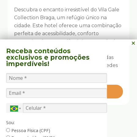
Descubra o encanto irresistível do Vila Gale
Collection Braga, um refúgio único na
cidade. Este hotel oferece uma combinação
perfeita de acessibilidade, conforto
excepcional e conveniência incomparável,
criando um ambiente vibrante com
Receba conteúdos
exclusivos
e promoções
comodidades cuidadosamente pensadas
imperdíveis!
para atender às necessidades de hóspedes
todo o mundo.
SAIBA MAIS
Sou:
Pessoa Física (CPF)