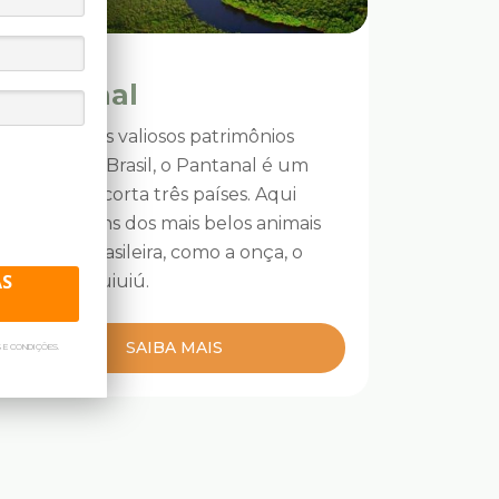
Brasil
Pantanal
Um dos mais valiosos patrimônios
naturais do Brasil, o Pantanal é um
bioma que corta três países. Aqui
vivem alguns dos mais belos animais
da fauna brasileira, como a onça, o
AS
jacaré e o tuiuiú.
SAIBA MAIS
 E CONDIÇÕES.