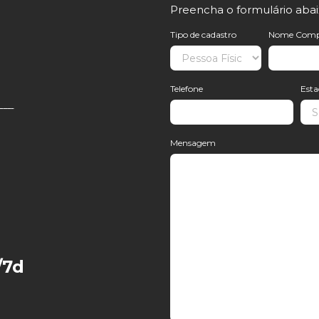
Preencha o formulário aba
Tipo de cadastro
Nome Comp
Telefone
Est
Mensagem
/7d