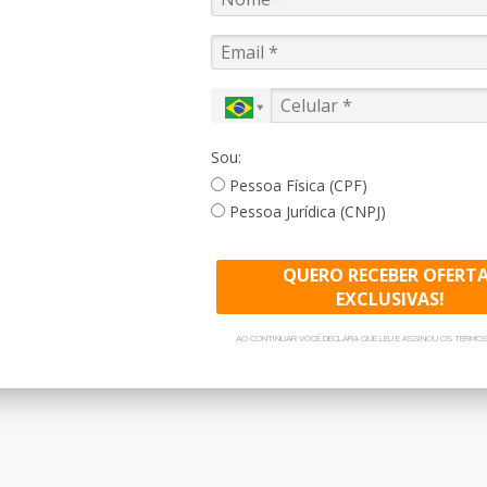
Brasil
Lençóis Maranhenses
Com suas dunas de areia branca e
Sou:
lagoas de água cristalina esverdeadas,
Pessoa Física (CPF)
este destino de tirar o fôlego cria uma
Pessoa Jurídica (CNPJ)
paisagem deslumbrante que mais
parece ter saído de um conto de
QUERO RECEBER OFERT
fadas.
EXCLUSIVAS!
SAIBA MAIS
AO CONTINUAR VOCÊ DECLARA QUE LEU E ASSINOU OS TERMOS