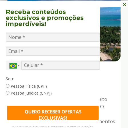
Receba conteúdos
exclusivos
e promoções
imperdíveis!
Porto Seguro - Bahia
Ondas Praia Resort
Sou:
Pessoa Física (CPF)
Pessoa Jurídica (CNPJ)
O Ondas Praia Resort é o destino perfeito
para quem busca férias inesquecíveis. O
QUERO RECEBER OFERTAS
resort conta com uma infraestrutura
EXCLUSIVAS!
completa de lazer e conforto. Apartamentos
AO CONTINUAR VOCÊ DECLARA QUE LEU E ASSINOU OS TERMOS E CONDIÇÕES.